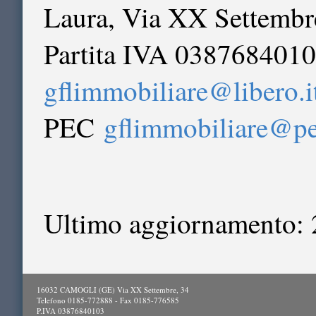
Laura, Via XX Settembr
Partita IVA 03876840103
gflimmobiliare@libero.i
PEC
gflimmobiliare@pe
Ultimo aggiornamento: 
16032 CAMOGLI (GE) Via XX Settembre, 34
Telefono 0185-772888 - Fax 0185-776585
P.IVA 03876840103